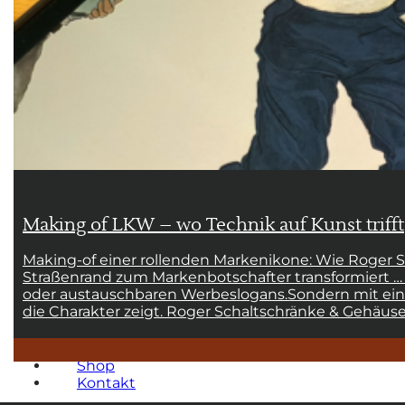
Illustrationen
Maskottchen
Wandbilder
Werbeagentur
Workshop
Über mich
Blog
Shop
Kontakt
Making of LKW – wo Technik auf Kunst trifft
Kunst & Illustration
Illustrationen
Making-of einer rollenden Markenikone: Wie Roger
Maskottchen
Straßenrand zum Markenbotschafter transformiert … 
Wandbilder
oder austauschbaren Werbeslogans.Sondern mit einer
Werbeagentur
die Charakter zeigt. Roger Schaltschränke & Gehäu
Workshop
Über mich
Blog
Shop
Kontakt