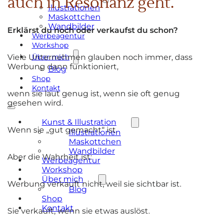
auch in Resonanz geht.
Illustrationen
Maskottchen
Wandbilder
Erklärst du noch oder verkaufst du schon?
Werbeagentur
Workshop
Über mich
Viele Unternehmen glauben noch immer, dass
Werbung dann funktioniert,
Blog
Shop
Kontakt
wenn sie laut genug ist, wenn sie oft genug
gesehen wird.
Kunst & Illustration
Wenn sie „gut gemacht“ ist.
Illustrationen
Maskottchen
Wandbilder
Aber die Wahrheit ist:
Werbeagentur
Workshop
Über mich
Werbung verkauft nicht, weil sie sichtbar ist.
Blog
Shop
Kontakt
Sie verkauft, wenn sie etwas auslöst.