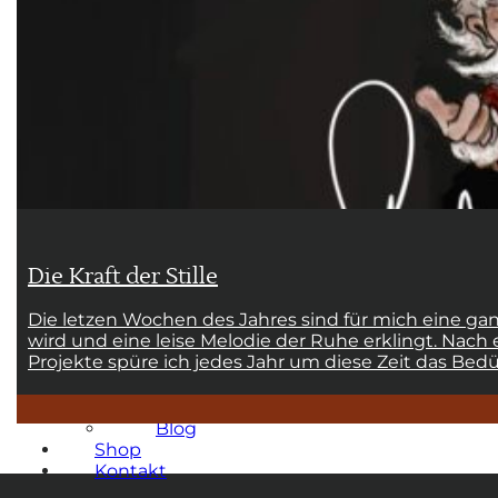
Illustrationen
Maskottchen
Wandbilder
Werbeagentur
Workshop
Über mich
Blog
Shop
Kontakt
Die Kraft der Stille
Kunst & Illustration
Illustrationen
Die letzen Wochen des Jahres sind für mich eine gan
Maskottchen
wird und eine leise Melodie der Ruhe erklingt. Nac
Wandbilder
Projekte spüre ich jedes Jahr um diese Zeit das Bedür
Werbeagentur
Workshop
Über mich
Blog
Shop
Kontakt