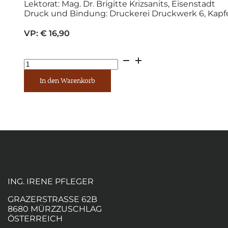
Lektorat: Mag. Dr. Brigitte Krizsanits, Eisenstadt
Druck und Bindung: Druckerei Druckwerk 6, Kap
VP:
€
16,90
Von
Bären
und
In den Warenkorb
Raupen
Band
2
Menge
ING. IRENE PFLEGER
GRAZERSTRASSE 62B
8680 MÜRZZUSCHLAG
ÖSTERREICH