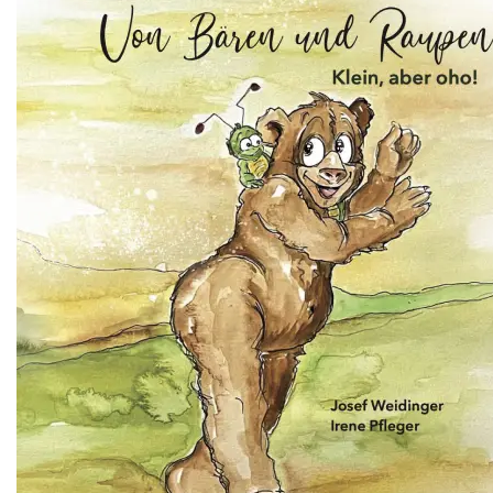
Illustrationen
Maskottchen
Wandbilder
Werbeagentur
Workshop
Über mich
Blog
Shop
Kontakt
Kunst & Illustration
Illustrationen
Maskottchen
Wandbilder
Werbeagentur
Workshop
Über mich
Blog
Shop
Kontakt