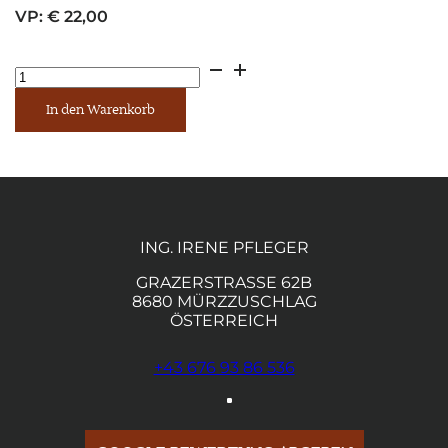
VP:
€
22,00
Sternenlichter
Menge
In den Warenkorb
ING. IRENE PFLEGER
GRAZERSTRASSE 62B
8680 MÜRZZUSCHLAG
ÖSTERREICH
+43 676 93 86 536