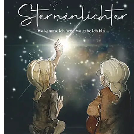
Illustrationen
Maskottchen
Wandbilder
Werbeagentur
Workshop
Über mich
Blog
Shop
Kontakt
Kunst & Illustration
Illustrationen
Maskottchen
Wandbilder
Werbeagentur
Workshop
Über mich
Blog
Shop
Kontakt