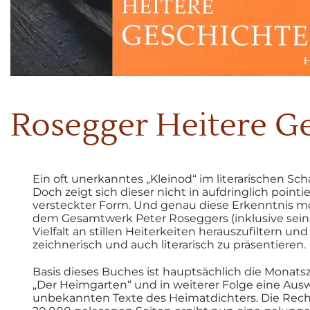
0
Rosegger Heitere G
Ein oft unerkanntes „Kleinod“ im literarischen
Sch
Doch zeigt sich dieser nicht in
aufdringlich pointie
versteckter Form.
Und genau diese Erkenntnis mo
dem
Gesamtwerk Peter Roseggers (inklusive
sein
Vielfalt an stillen Heiterkeiten
herauszufiltern und
zeichnerisch und
auch literarisch zu präsentieren.
Basis dieses Buches ist hauptsächlich die
Monatsz
„Der
Heimgarten“ und in weiterer Folge eine
Ausw
unbekannten
Texte des Heimatdichters.
Die Rec