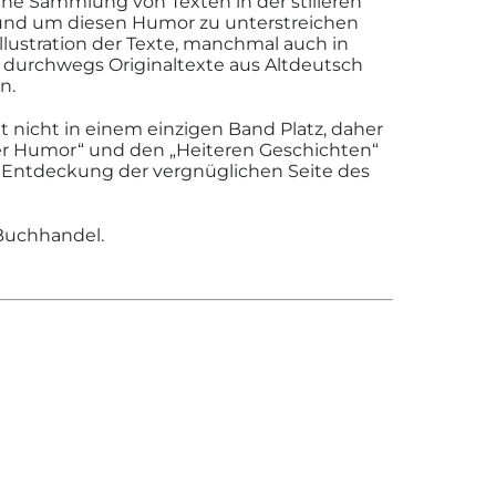
ene Sammlung von Texten
in der stilleren
und um diesen
Humor zu unterstreichen
llustration
der Texte, manchmal auch in
h durchwegs
Originaltexte aus Altdeutsch
n.
t nicht in einem einzigen Band Platz,
daher
r Humor“ und den „Heiteren
Geschichten“
r Entdeckung
der vergnüglichen Seite des
 Buchhandel
.