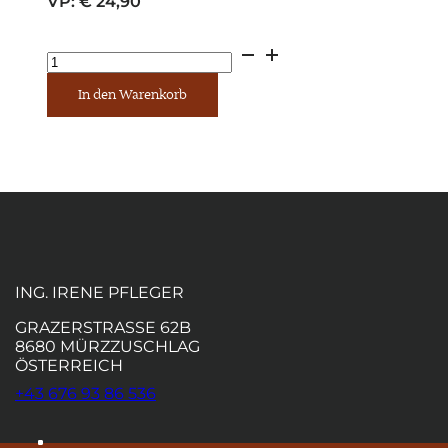
VP:
€
24,90
Rosegger
Heitere
Geschichten
In den Warenkorb
Menge
ING. IRENE PFLEGER
GRAZERSTRASSE 62B
8680 MÜRZZUSCHLAG
ÖSTERREICH
+43 676 93 86 536