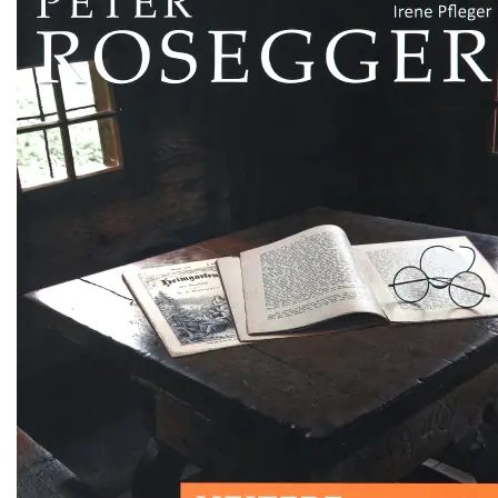
Illustrationen
Maskottchen
Wandbilder
Werbeagentur
Workshop
Über mich
Blog
Shop
Kontakt
Kunst & Illustration
Illustrationen
Maskottchen
Wandbilder
Werbeagentur
Workshop
Über mich
Blog
Shop
Kontakt