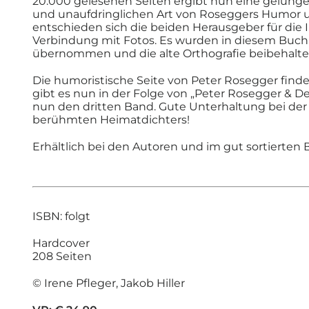
20.000 gelesenen Seiten ergibt
nun eine gelung
und unaufdringlichen
Art von Roseggers Humor 
entschieden
sich die beiden Herausgeber für die I
Verbindung
mit Fotos.
Es wurden in diesem Buc
übernommen
und die alte Orthografie beibehalte
Die humoristische Seite von Peter Rosegger
finde
gibt es nun in der Folge von „Peter
Rosegger & De
nun den dritten Band.
Gute Unterhaltung bei de
berühmten
Heimatdichters!
Erhältlich bei den Autoren und
im gut sortierten
ISBN: folgt
Hardcover
208 Seiten
© Irene Pfleger, Jakob Hiller