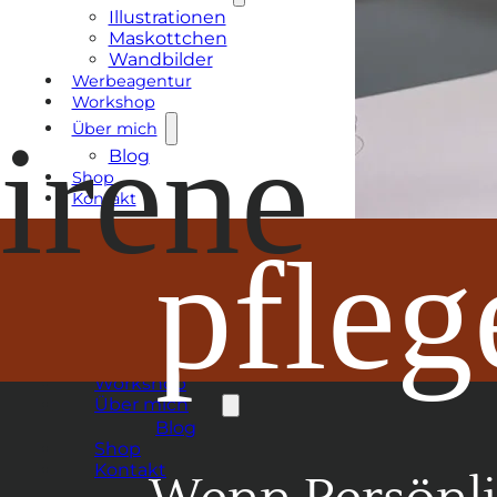
Illustrationen
Maskottchen
Wandbilder
Werbeagentur
Workshop
irene
Über mich
Blog
Shop
Kontakt
pfleg
Kunst & Illustration
Illustrationen
Maskottchen
Wandbilder
Werbeagentur
Workshop
Über mich
Blog
Shop
Kontakt