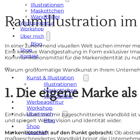
Illustrationen
Maskottchen
Raumillustration im
Wandbilder
Werbeagentur
Workshop
Über mich
Blog
In einer zunehmend visuellen Welt suchen immer meh
Shop
Eine kreative Wandgestaltung in Form exklusiver Ima
Kontakt
Kommunikationsmittel für die Markenidentität zu nu
Warum großformatige Wandkunst in Ihrem Unternehmen
Kunst & Illustration
Illustrationen
1. Die eigene Marke al
Maskottchen
Wandbilder
Werbeagentur
Workshop
Über mich
Ein individuell von mir zugeschnittenes Wandbild ist
Blog
und spiegelt Werte, Vision und Identität wider.
Shop
Kontakt
Markenbotschaft auf den Punkt gebracht:
Ob abstrak
maßgeschneidertes Wandbild bringt die Unternehme