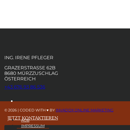
ING. IRENE PFLEGER
GRAZERSTRASSE 62B
8680 MÜRZZUSCHLAG
ÖSTERREICH
+43 676 93 86 536
© 2026
|
CODED WITH ♥ BY
INVADOX ONLINE MARKETING
GOOGLE BEWERTUNG ABGEBEN
JETZT KONTAKTIEREN
AGB
IMPRESSUM
KUNST@IRENE-PFLEGER.COM